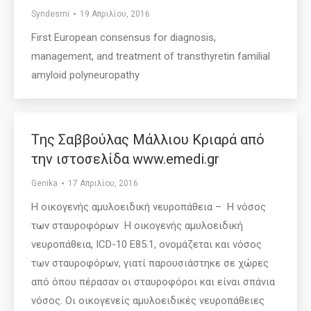
Syndesmi
19 Απριλίου, 2016
First European consensus for diagnosis,
management, and treatment of transthyretin familial
amyloid polyneuropathy
Tης Σαββούλας Μάλλιου Κριαρά από
την ιστοσελίδα www.emedi.gr
Genika
17 Απριλίου, 2016
Η οικογενής αμυλοειδική νευροπάθεια – Η νόσος
των σταυροφόρων Η οικογενής αμυλοειδική
νευροπάθεια, ICD-10 E85.1, ονομάζεται και νόσος
των σταυροφόρων, γιατί παρουσιάστηκε σε χώρες
από όπου πέρασαν οι σταυροφόροι και είναι σπάνια
νόσος. Οι οικογενείς αμυλοειδικές νευροπάθειες